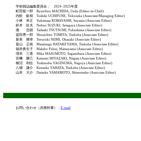
学術雑誌編集委員会：
2024
−
2025
年度
町田龍一郎 Ryuichiro
MACHIDA,
Ueda (Editor-in-Chief)
内舩 俊樹 Toshiki UCHIFUNE, Yokosuka (Associate/
M
anaging Editor)
小林
幸正 Yukimasa
KOBAYASHI
, Sayama
(Associate Editor)
鈴木 信夫 Nobuo SUZUKI, Setagaya
(Associate
Editor)
塘 忠顕 Tadaaki TSUTSUMI, Fukushima (Associate Editor)
冨田秀一郎 Shuuichiro TOMITA, Tsukuba (Associate
Editor)
新美
輝幸
Teruyuki NIIMI
,
Okazaki
(Associate
Editor)
畠山 正統 Masatsugu
HATAKEYAMA,
Tsukuba
(Associate
Editor)
福井眞生子 Makiko Fukui, Matsuyama (Associate
Editor)
増本 三香 Mika MASUMOTO, Sagamihara
(Associate
Editor)
宮﨑 勝己 Katsumi MIYAZAKI, Niigata (Associate Editor)
柳沼 利信 Toshinobu YAGINUMA, Nagoya (Associate Editor)
八畑 謙介 Kensuke
YAHATA,
Tsukuba
(Associate Editor)
山本 大介 Daisuke YAMAMOTO, Shimotsuke (Associate Editor)
お問い合わせ（庶務幹事）：
E-mail