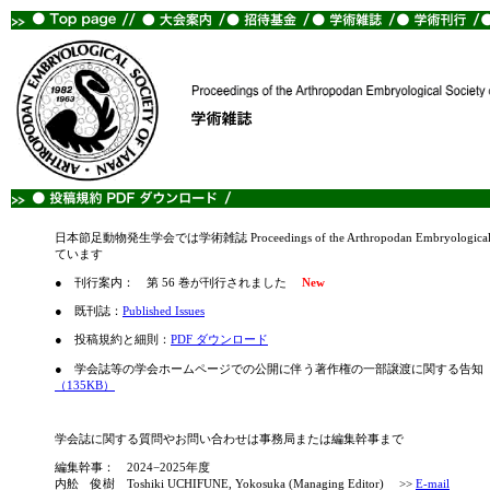
日本節足動物発生学会では学術雑誌 Proceedings of the Arthropodan Embryological 
ています
● 刊行案内： 第
56 巻が刊行されました
New
●
既刊誌
：
Published Issues
● 投稿規約
と細則
：
PDF ダウンロード
● 学会誌
等の学会ホームページでの公開に伴う著作権の一部譲渡に関する告知（2
（135KB）
学会誌に関する質問やお問い合わせは事務局または編集幹事まで
編集幹事：
2024
−
2025
年度
内舩 俊樹 Toshiki UCHIFUNE, Yokosuka (Managing Editor) >>
E-mail